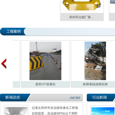
郑州车位锁厂家，
例
新郑107保通实
标牌基础浇灌实例
记者从郑州市农业路快速化工程项
目部获悉，农业路BRT站台下周即