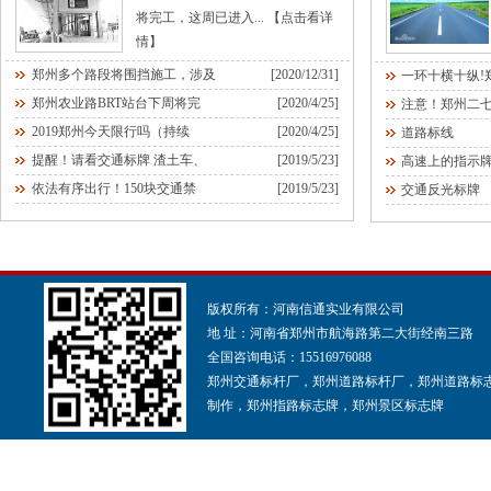
将完工，这周已进入...
【点击看详
情】
郑州多个路段将围挡施工，涉及
[2020/12/31]
一环十横十纵!
郑州农业路BRT站台下周将完
[2020/4/25]
注意！郑州二
2019郑州今天限行吗（持续
[2020/4/25]
道路标线
提醒！请看交通标牌 渣土车、
[2019/5/23]
高速上的指示
依法有序出行！150块交通禁
[2019/5/23]
交通反光标牌
版权所有：河南信通实业有限公司
地 址：河南省郑州市航海路第二大街经南三路
全国咨询电话：15516976088
郑州交通标杆厂，郑州道路标杆厂，郑州道路标
制作，郑州指路标志牌，郑州景区标志牌