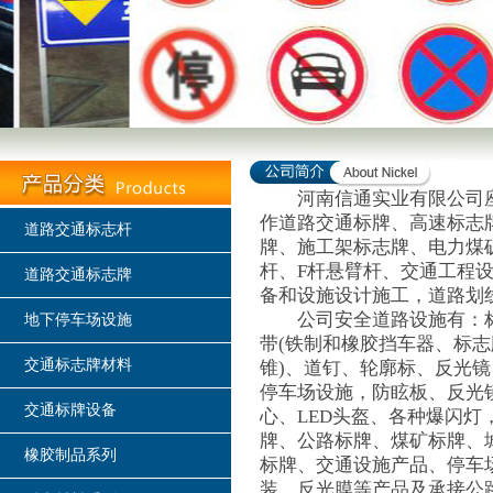
河南信通实业有限公司座落
作道路交通标牌、高速标志
道路交通标志杆
牌、施工架标志牌、电力煤
杆、F杆悬臂杆、交通工程
道路交通标志牌
备和设施设计施工，道路划
公司安全道路设施有：标志
地下停车场设施
带(铁制和橡胶挡车器、标志
交通标志牌材料
锥)、道钉、轮廓标、反光
停车场设施，防眩板、反光
交通标牌设备
心、LED头盔、各种爆闪灯
牌、公路标牌、煤矿标牌、
橡胶制品系列
标牌、交通设施产品、停车
装、反光膜等产品及承接公