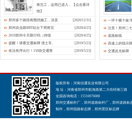
将完工，这周已进入...
【点击看详
情】
郑州多个路段将围挡施工，涉及
[2020/12/31]
一环十横十纵!
郑州农业路BRT站台下周将完
[2020/4/25]
注意！郑州二
2019郑州今天限行吗（持续
[2020/4/25]
道路标线
提醒！请看交通标牌 渣土车、
[2019/5/23]
高速上的指示
依法有序出行！150块交通禁
[2019/5/23]
交通反光标牌
版权所有：河南信通实业有限公司
地 址：河南省郑州市航海路第二大街经南三路
全国咨询电话：15516976088
郑州交通标杆厂，郑州道路标杆厂，郑州道路标
制作，郑州指路标志牌，郑州景区标志牌