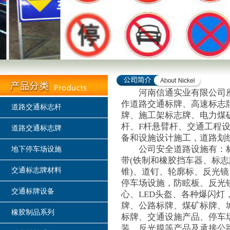
河南信通实业有限公司座落
作道路交通标牌、高速标志
道路交通标志杆
牌、施工架标志牌、电力煤
杆、F杆悬臂杆、交通工程
道路交通标志牌
备和设施设计施工，道路划
公司安全道路设施有：标志
地下停车场设施
带(铁制和橡胶挡车器、标志
交通标志牌材料
锥)、道钉、轮廓标、反光
停车场设施，防眩板、反光
交通标牌设备
心、LED头盔、各种爆闪灯
牌、公路标牌、煤矿标牌、
橡胶制品系列
标牌、交通设施产品、停车
装、反光膜等产品及承接公