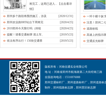
将完工，这周已进入...
【点击看详
情】
郑州多个路段将围挡施工，涉及
[2020/12/31]
一环十横十纵!
郑州农业路BRT站台下周将完
[2020/4/25]
注意！郑州二
2019郑州今天限行吗（持续
[2020/4/25]
道路标线
提醒！请看交通标牌 渣土车、
[2019/5/23]
高速上的指示
依法有序出行！150块交通禁
[2019/5/23]
交通反光标牌
版权所有：河南信通实业有限公司
地 址：河南省郑州市航海路第二大街经南三路
全国咨询电话：15516976088
郑州交通标杆厂，郑州道路标杆厂，郑州道路标
制作，郑州指路标志牌，郑州景区标志牌