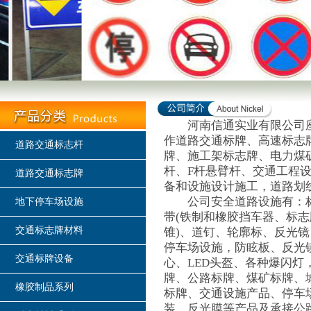
河南信通实业有限公司座落
作道路交通标牌、高速标志
道路交通标志杆
牌、施工架标志牌、电力煤
杆、F杆悬臂杆、交通工程
道路交通标志牌
备和设施设计施工，道路划
公司安全道路设施有：标志
地下停车场设施
带(铁制和橡胶挡车器、标志
交通标志牌材料
锥)、道钉、轮廓标、反光
停车场设施，防眩板、反光
交通标牌设备
心、LED头盔、各种爆闪灯
牌、公路标牌、煤矿标牌、
橡胶制品系列
标牌、交通设施产品、停车
装、反光膜等产品及承接公