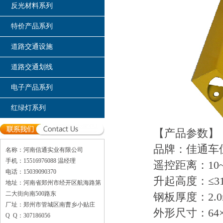
反光材料系列
特价产品系列
道路交通设施
道路交通划线
电子产品系列
红绿灯系列
【产品参数】
品牌：佳通车
名称：河南信通实业有限公司
手机：15516976088 温经理
遥控距离：10~
电话：15039090370
升起高度：≤31
地址：河南省郑州市经开区航海路第
二大街向南500路东
钢板厚度：2.0
厂址：郑州市管城区南曹乡小贴庄
外形尺寸：64×1
Q Q：307186056