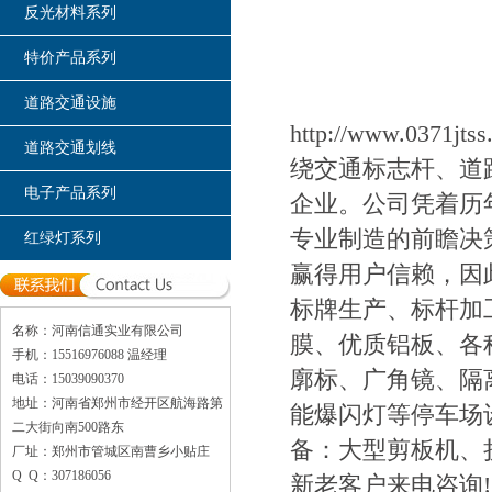
反光材料系列
特价产品系列
道路交通设施
http://www.
道路交通划线
绕交通标志杆、道
电子产品系列
企业。公司凭着历
专业制造的前瞻决
红绿灯系列
赢得用户信赖，因
标牌生产、标杆加
名称：河南信通实业有限公司
膜、优质铝板、各
手机：15516976088 温经理
廓标、广角镜、隔
电话：15039090370
地址：河南省郑州市经开区航海路第
能爆闪灯等停车场
二大街向南500路东
备：大型剪板机、
厂址：郑州市管城区南曹乡小贴庄
Q Q：307186056
新老客户来电咨询!