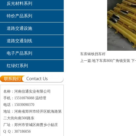
反光材料系列
特价产品系列
道路交通设施
道路交通划线
电子产品系列
车库铸铁挡车杆
上一篇:地下车库800广角镜安装
下
红绿灯系列
名称：河南信通实业有限公司
手机：15516976088 温经理
电话：15039090370
地址：河南省郑州市经开区航海路第
二大街向南500路东
厂址：郑州市管城区南曹乡小贴庄
Q Q：307186056