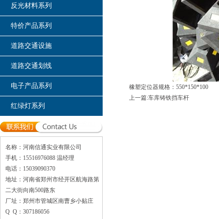
反光材料系列
特价产品系列
道路交通设施
道路交通划线
电子产品系列
橡塑定位器规格：550*150*100
上一篇:车库铸铁挡车杆
红绿灯系列
名称：河南信通实业有限公司
手机：15516976088 温经理
电话：15039090370
地址：河南省郑州市经开区航海路第
二大街向南500路东
厂址：郑州市管城区南曹乡小贴庄
Q Q：307186056